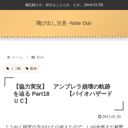
備忘録とか、好きなこととか、とか。 [Ver6.03.29]
飛び出し注意 -Note Out-
ホーム
動画
ニコ動
動画
【協力実況】 アンブレラ崩壊の軌跡
を辿る Part18 【バイオハザード
ＵＣ】
2012.01.20
ようやく研究の方がひと山超えたので、いや全然まだ裾野