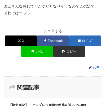
まぁそんな感じでぐだぐだとなりそうなのでこの辺で。
それではー ノシ
シェアする
X
Facebook
はてブ
LINE
コピー
jty4k
関連記事
【協力実況】 アンブレラ崩壊の軌跡を辿る Part09