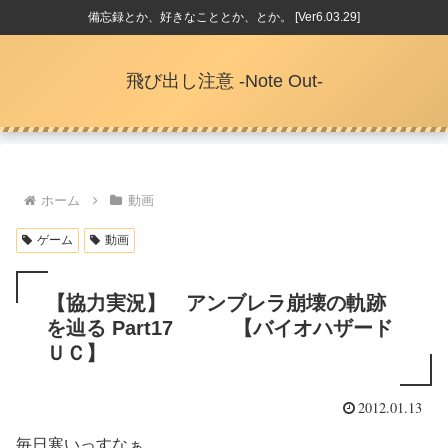
備忘録とか、好きなこととか、とか。 [Ver6.03.29]
飛び出し注意 -Note Out-
ホーム
動画
ゲーム
動画
【協力実況】 アンブレラ崩壊の軌跡
を辿る Part17 【バイオハザード
ＵＣ】
2012.01.13
毎日寒いっすなぁ。