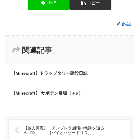
LINE
コピー
jty4k
関連記事
【Minecraft】トラップタワー建設日誌
【Minecraft】 サボテン農場（＋α）
【協力実況】 アンブレラ崩壊の軌跡を辿る
Part12 【バイオハザードＵＣ】